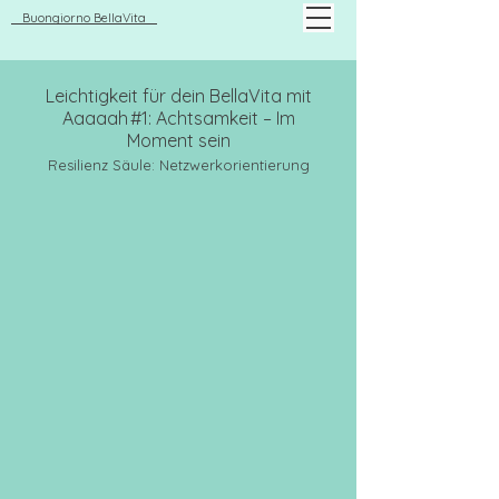
Buongiorno BellaVita
Leichtigkeit für dein BellaVita mit
Aaaaah #1: Achtsamkeit – Im
Moment sein
Resilienz Säule: Netzwerkorientierung