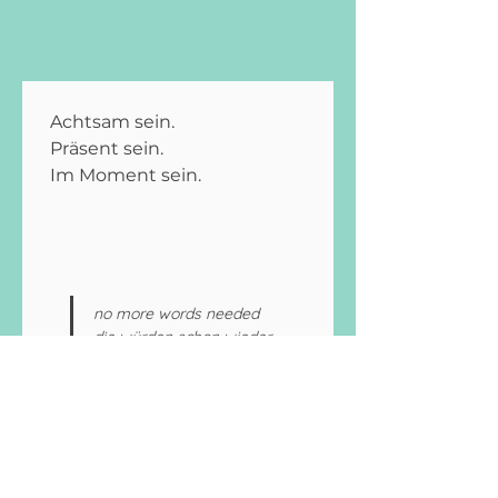
Achtsam sein.
Präsent sein. 
Im Moment sein.
no more words needed
die würden schon wieder 
ablenken ;)
©2026 by Mag. Esther (italienisch
Stella
)