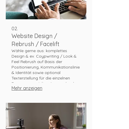
02.
Website Design /
Rebrush / Facelift
Wähle gerne aus: komplettes
Design & ev. Coypwriting / Look &
Feel Rebrush auf Basis der
Positionierung, Kommunikationslinie
& Identität sowie optional
Texterstellung für die einzelnen
Pages zur gezielten Ansprache der
Mehr anzeigen
Zielgruppen / Facelift als Makeover
der bestehenden Page / Relaunch
mit tw. bestehenden Elementen plus
Änderung des CMS und/oder
Positionierung und/oder Design