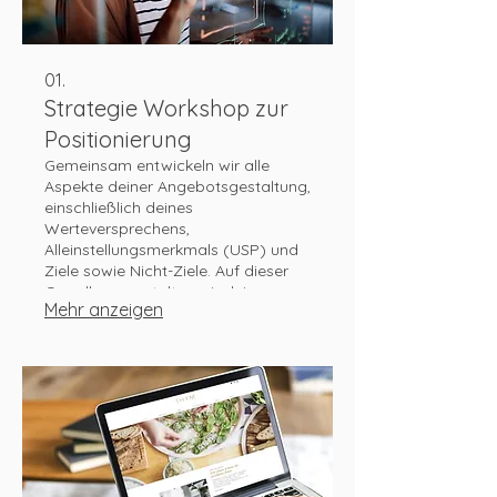
01.
Strategie Workshop zur
Positionierung
Gemeinsam entwickeln wir alle
Aspekte deiner Angebotsgestaltung,
einschließlich deines
Werteversprechens,
Alleinstellungsmerkmals (USP) und
Ziele sowie Nicht-Ziele. Auf dieser
Grundlage gestalten wir deine
Mehr anzeigen
Zielgruppen (Personas) und deine
authentische Positionierung. Dies
bildet die Grundlage für deine
Kommunikationslinie um gezielt
deine Sichtbarkeit zu erhöhen und
Kunden zu gewinnen.