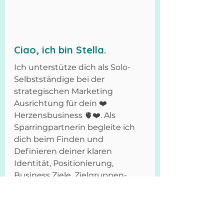
Ciao, ich bin Stella.
Ich unterstütze dich als Solo-
Selbstständige bei der 
strategischen Marketing 
Ausrichtung für dein ❤️
Herzensbusiness 🫀❤️. Als 
Sparringpartnerin begleite ich 
dich beim Finden und 
Definieren deiner klaren 
Identität, Positionierung, 
Business Ziele, Zielgruppen-
Ansprache, Website Gestaltung 
für eine authentische 
Sichtbarkeit. 
Und gleichzeitig bin ich an 