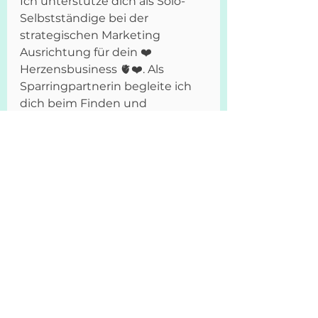
Ich unterstütze dich als Solo-
Selbstständige bei der 
strategischen Marketing 
Ausrichtung für dein ❤️
Herzensbusiness 🫀❤️. Als 
Sparringpartnerin begleite ich 
dich beim Finden und 
Definieren deiner klaren 
Identität, Positionierung, 
Business Ziele, Zielgruppen-
Ansprache, Website Gestaltung 
für eine authentische 
Sichtbarkeit. 
Und gleichzeitig bin ich an 
deiner Seite beim Bearbeiten 
und Auflösen von inneren 
Blockaden und Selbstzweifeln, 
die einem erfolgreichen 
Business möglicherweise im 