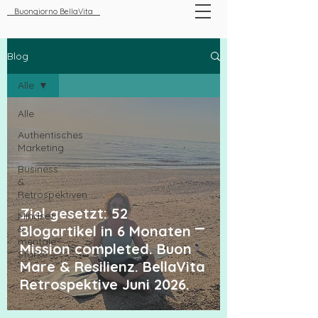
Buongiorno BellaVita
Blog
Alle
Alle
Authentisches
Marketing
Business
&
Retrospektiven
Ziel gesetzt: 52
Mindset
&
Blogartikel in 6 Monaten ⎻
mentale
Mission completed. Buon
Stärke
Mare & Resilienz. BellaVita
Retrospektive Juni 2026.