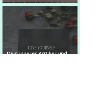
Dein innerer Kritiker und
seine liebevolle Absicht.
Zwei Einblicke aus meiner
Coaching Praxis.